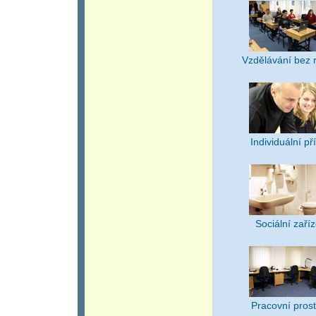
Vzdělávání bez r
Individuální př
Sociální zaří
Pracovní prost