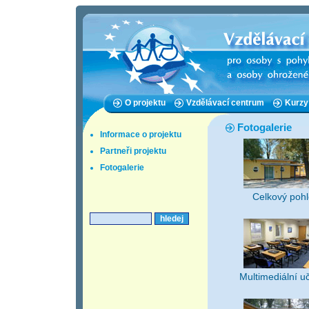
O projektu
Vzdělávací centrum
Kurzy
Fotogalerie
Informace o projektu
Partneři projektu
Fotogalerie
Celkový poh
Multimediální 